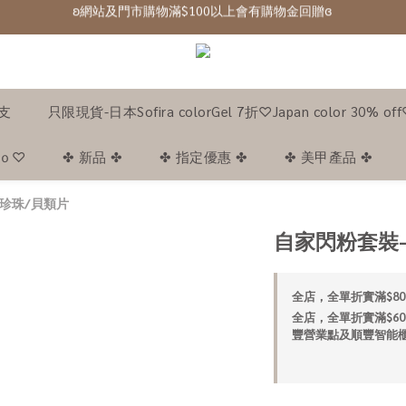
ʚ 網站免費登記會員,登入後可下單ɞ Click Here
ʚ 網站免費登記會員,登入後可下單ɞ Click Here
1支
只限現貨-日本Sofira colorGel 7折♡Japan color 30% of
｡ｏ♡
✤ 新品 ✤
✤ 指定優惠 ✤
✤ 美甲產品 ✤
 珍珠/貝類片
自家閃粉套裝-A
全店，全單折實滿$80
全店，全單折實滿$60
豐營業點及順豐智能櫃