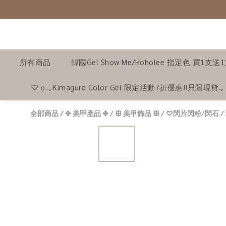
所有商品
韓國Gel Show Me/Hoholee 指定色 買1支送
♡ｏ.｡Kimagure Color Gel 限定活動7折優惠!!只限現貨.
全部商品
/
✤ 美甲產品 ✤
/
ꕥ 美甲飾品 ꕥ
/
♡閃片閃粉/閃石 /