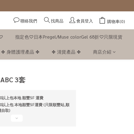
聯絡我們
會員登入
找商品
購物車(0)
f♡
指定色♡日本Pregel/Muse colorGel 68折♡只限現貨
✤ 身體護理產品 ✤
✤ 清貨產品 ✤
商店介紹
立即購買
BC 3套
0以上包本地 順豐SF 運費
0以上包 本地順豐SF運費 (只限順豐站,順
自取)