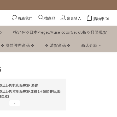
聯絡我們
會員登入
找商品
購物車(0)
f♡
指定色♡日本Pregel/Muse colorGel 68折♡只限現貨
✤ 身體護理產品 ✤
✤ 清貨產品 ✤
商店介紹
立即購買
6
0以上包本地 順豐SF 運費
0以上包 本地順豐SF運費 (只限順豐站,順
自取)