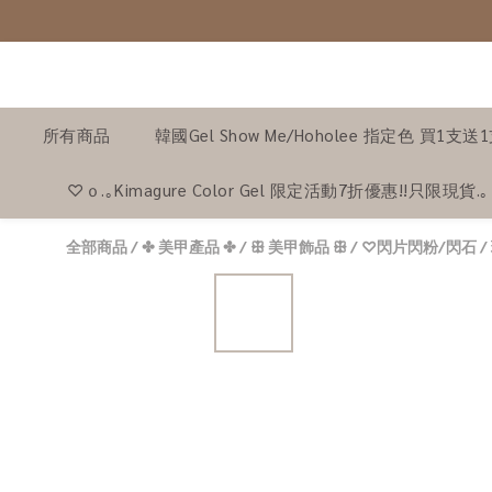
所有商品
韓國Gel Show Me/Hoholee 指定色 買1支送
♡ｏ.｡Kimagure Color Gel 限定活動7折優惠!!只限現貨.
全部商品
/
✤ 美甲產品 ✤
/
ꕥ 美甲飾品 ꕥ
/
♡閃片閃粉/閃石 /