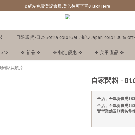
ʚ 網站免費登記會員,登入後可下單ɞ Click Here
ʚ 網站免費登記會員,登入後可下單ɞ Click Here
ʚ網站及門市購物滿$100以上會有購物金回贈ɞ 
ʚ 網站免費登記會員,登入後可下單ɞ Click Here
1支
只限現貨-日本Sofira colorGel 7折♡Japan color 30% of
｡ｏ♡
✤ 新品 ✤
✤ 指定優惠 ✤
✤ 美甲產品 ✤
 珍珠/貝類片
自家閃粉 - B1
全店，全單折實滿$80
全店，全單折實滿$60
豐營業點及順豐智能櫃