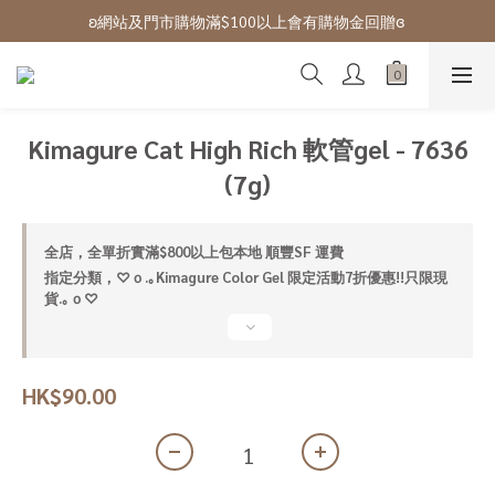
ʚ 網站免費登記會員,登入後可下單ɞ Click Here
ʚ網站及門市購物滿$100以上會有購物金回贈ɞ 
ʚ 網站免費登記會員,登入後可下單ɞ Click Here
Kimagure Cat High Rich 軟管gel - 7636
(7g)
全店，全單折實滿$800以上包本地 順豐SF 運費
指定分類，♡ｏ.｡Kimagure Color Gel 限定活動7折優惠!!只限現
貨.｡ｏ♡
HK$90.00