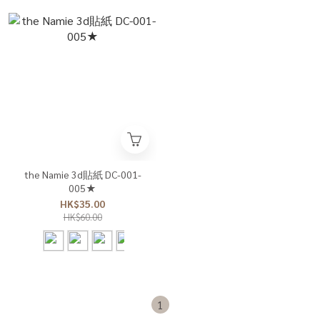
the Namie 3d貼紙 DC-001-
005★
HK$35.00
HK$60.00
1