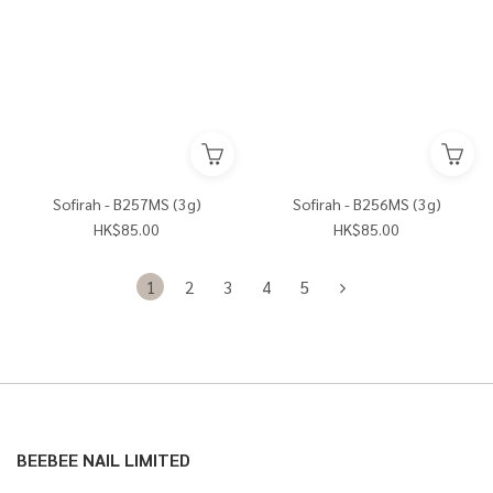
Sofirah - B257MS (3g)
Sofirah - B256MS (3g)
HK$85.00
HK$85.00
1
2
3
4
5
BEEBEE NAIL LIMITED