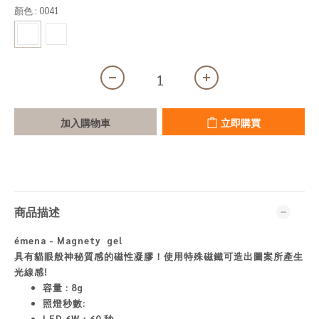
顏色
: 0041
加入購物車
立即購買
商品描述
émena - Magnety gel
具有貓眼般神秘質感的磁性凝膠！使用特殊磁鐵可造出圖案所產生
光線感!
容量 : 8
g
照燈秒數:
LED 6W：60 秒