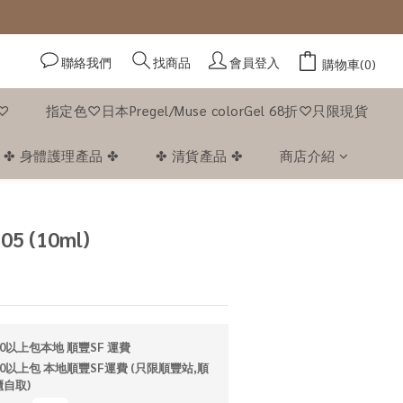
聯絡我們
會員登入
找商品
購物車(0)
f♡
指定色♡日本Pregel/Muse colorGel 68折♡只限現貨
✤ 身體護理產品 ✤
✤ 清貨產品 ✤
商店介紹
立即購買
05 (10ml)
0以上包本地 順豐SF 運費
0以上包 本地順豐SF運費 (只限順豐站,順
自取)