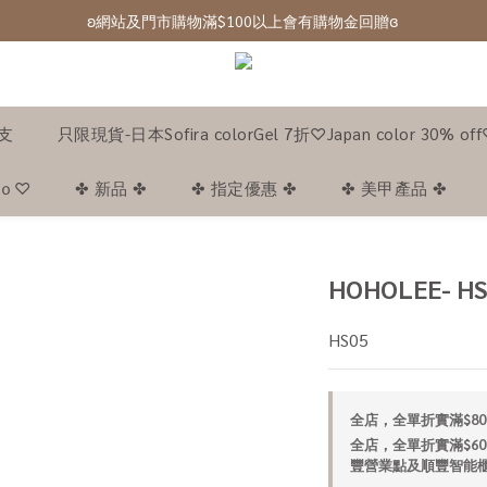
ʚ網站及門市購物滿$100以上會有購物金回贈ɞ 
ʚ 網站免費登記會員,登入後可下單ɞ Click Here
ʚ 網站免費登記會員,登入後可下單ɞ Click Here
1支
只限現貨-日本Sofira colorGel 7折♡Japan color 30% of
｡ｏ♡
✤ 新品 ✤
✤ 指定優惠 ✤
✤ 美甲產品 ✤
HOHOLEE- HS
HS05
全店，全單折實滿$80
全店，全單折實滿$60
豐營業點及順豐智能櫃