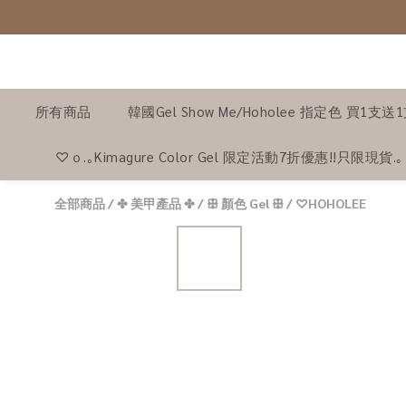
所有商品
韓國Gel Show Me/Hoholee 指定色 買1支送
♡ｏ.｡Kimagure Color Gel 限定活動7折優惠!!只限現貨.
全部商品
/
✤ 美甲產品 ✤
/
ꕥ 顏色 Gel ꕥ
/
♡HOHOLEE