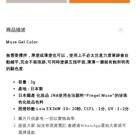
商品描述
Muse Gel Color
無需要攪拌 , 厚塗或薄塗也可以 , 使用上不必太注意力度筆跡會自
動鋪平,完全不留痕跡,可同時塗搽五指甲面,薄薄一層就有飽和明亮
的顯色度.
容量 : 3g
產地 : 日本製
日
本國產 化妝品 JNA
使用合法顏料“Pregel Muse”的珍珠
色化妝品色料
照燈秒數:Lxia EX36W :10~ 20秒, CCFL : 1分, UV : 1~2分
圖片只供參考,一切以實物為準
.
提提大家:如沒有現貨需訂,會經過WhatsApp通知大家或可
選擇退款.