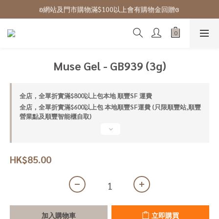
ʚ網站及門市購物滿$100以上會有購物金回贈ɞ 
ʚ 網站免費登記會員,登入後可下單ɞ Click Here
ʚ 網站免費登記會員,登入後可下單ɞ Click Here
Muse Gel - GB939 (3g)
全店，全單折實滿$800以上包本地 順豐SF 運費
全店，全單折實滿$600以上包 本地順豐SF運費 (只限順豐站,順豐
營業點及順豐智能櫃自取)
HK$85.00
加入購物車
立即購買