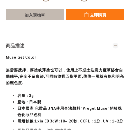
加入購物車
立即購買
商品描述
Muse Gel Color
無需要攪拌 , 厚塗或薄塗也可以 , 使用上不必太注意力度筆跡會自
動鋪平,完全不留痕跡,可同時塗搽五指甲面,薄薄一層就有飽和明亮
的顯色度.
容量 : 3g
產地 : 日本製
日
本國產 化妝品 JNA
使用合法顏料“Pregel Muse”的珍珠
色化妝品色料
照燈秒數:Lxia EX36W :10~ 20秒, CCFL : 1分, UV : 1~2分