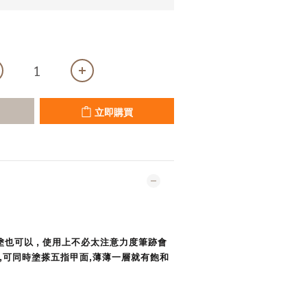
立即購買
塗也可以 , 使用上不必太注意力度筆跡會
,可同時塗搽五指甲面,薄薄一層就有飽和