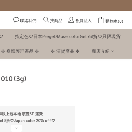
聯絡我們
會員登入
找商品
購物車(0)
f♡
指定色♡日本Pregel/Muse colorGel 68折♡只限現貨
✤ 身體護理產品 ✤
✤ 清貨產品 ✤
商店介紹
立即購買
010 (3g)
0以上包本地 順豐SF 運費
折♡Japan color 20% off♡