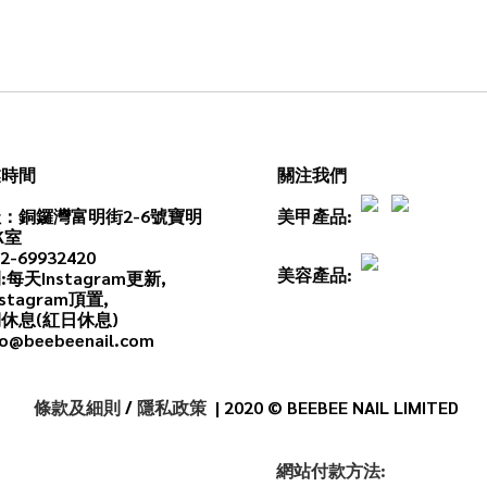
業時間
關注我們
：銅鑼灣富明街2-6號寶明
美甲產品:
K室
2-69932420
美容產品:
:每天
Instagram
更新,
stagram頂置,
休息(紅日休息)
o@beebeenail.com
條款及細則
/
隱私政策
| 2020 © BEEBEE NAIL LIMITED
網
站
付款
方法: