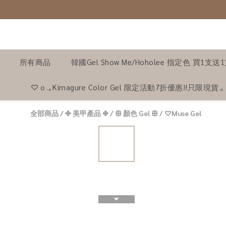
所有商品
韓國Gel Show Me/Hoholee 指定色 買1支送
♡ｏ.｡Kimagure Color Gel 限定活動7折優惠!!只限現貨.
全部商品
/
✤ 美甲產品 ✤
/
ꕥ 顏色 Gel ꕥ
/
♡Muse Gel