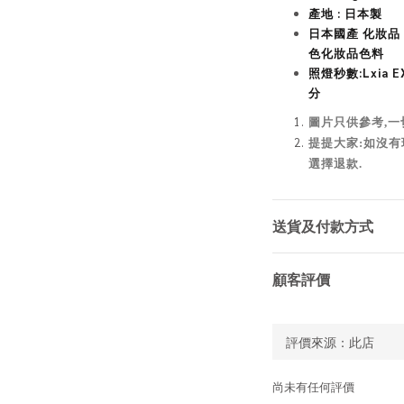
產地 : 日本製
日
本國產 化妝品 
色化妝品色料
照燈秒數:Lxia EX3
分
圖片只供參考,一
提提大家:如沒有
選擇退款.
送貨及付款方式
顧客評價
尚未有任何評價