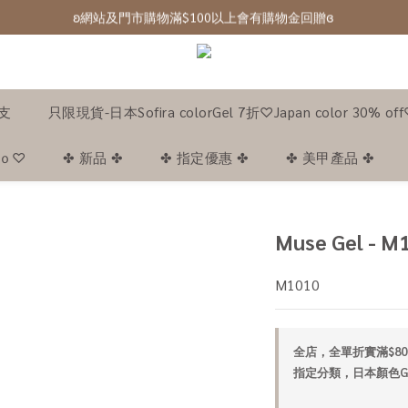
ʚ網站及門市購物滿$100以上會有購物金回贈ɞ 
ʚ 網站免費登記會員,登入後可下單ɞ Click Here
ʚ 網站免費登記會員,登入後可下單ɞ Click Here
1支
只限現貨-日本Sofira colorGel 7折♡Japan color 30% of
｡ｏ♡
✤ 新品 ✤
✤ 指定優惠 ✤
✤ 美甲產品 ✤
Muse Gel - M1
M1010
全店，全單折實滿$80
指定分類，日本顏色Gel 8