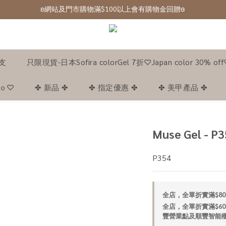
ʚ網站及門市購物滿$100以上會有購物金回贈ɞ 
ʚ 網站免費登記會員,登入後可下單ɞ Click Here
ʚ 網站免費登記會員,登入後可下單ɞ Click Here
1支
只限現貨-日本Sofira colorGel 7折♡Japan color 30% of
｡ｏ♡
✤ 新品 ✤
✤ 指定優惠 ✤
✤ 美甲產品 ✤
Muse Gel - P3
P354
全店，全單折實滿$80
全店，全單折實滿$60
豐營業點及順豐智能櫃