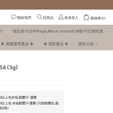
聯絡我們
會員登入
找商品
購物車(0)
f♡
指定色♡日本Pregel/Muse colorGel 68折♡只限現貨
✤ 身體護理產品 ✤
✤ 清貨產品 ✤
商店介紹
立即購買
54 (3g)
0以上包本地 順豐SF 運費
0以上包 本地順豐SF運費 (只限順豐站,順
自取)