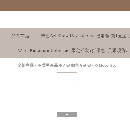
所有商品
韓國Gel Show Me/Hoholee 指定色 買1支送
♡ｏ.｡Kimagure Color Gel 限定活動7折優惠!!只限現貨.
全部商品
/
✤ 美甲產品 ✤
/
ꕥ 顏色 Gel ꕥ
/
♡Muse Gel