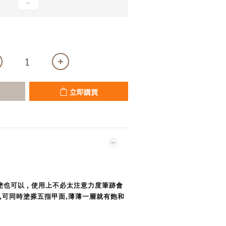
立即購買
塗也可以 , 使用上不必太注意力度筆跡會
,可同時塗搽五指甲面,薄薄一層就有飽和