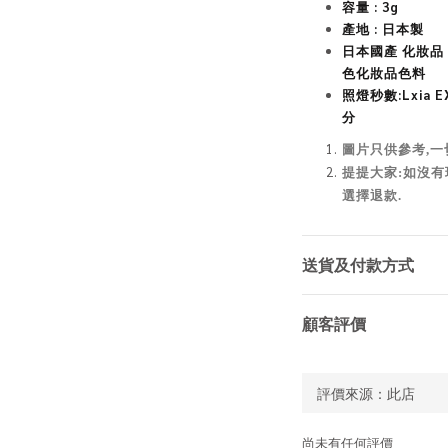
容量 : 3g
產地 : 日本製
日
本國產 化妝品 
色化妝品色料
照燈秒數:Lxia EX3
分
圖片只供參考,一
提提大家:如沒有
選擇退款.
送貨及付款方式
顧客評價
尚未有任何評價