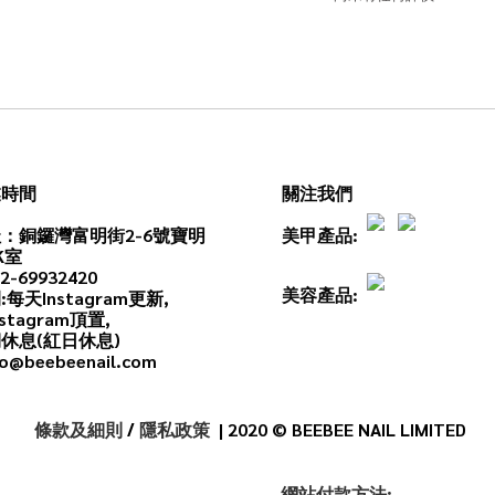
業時間
關注我們
：銅鑼灣富明街2-6號寶明
美甲產品:
K室
2-69932420
美容產品:
:每天
Instagram
更新,
stagram頂置,
休息(紅日休息)
o@beebeenail.com
條款及細則
/
隱私政策
| 2020 © BEEBEE NAIL LIMITED
網
站
付款
方法: