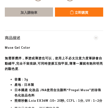
加入購物車
立即購買
商品描述
Muse Gel Color
無需要攪拌 , 厚塗或薄塗也可以 , 使用上不必太注意力度筆跡會自
動鋪平,完全不留痕跡,可同時塗搽五指甲面,薄薄一層就有飽和明亮
的顯色度.
容量 : 3g
產地 : 日本製
日
本國產 化妝品 JNA
使用合法顏料“Pregel Muse”的珍珠
色化妝品色料
照燈秒數:Lxia EX36W :10~ 20秒, CCFL : 1分, UV : 1~2分