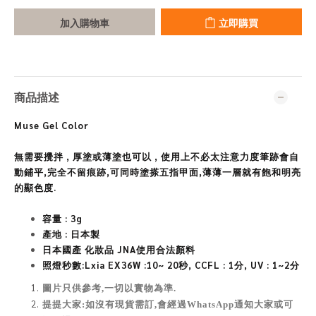
加入購物車
立即購買
商品描述
Muse Gel Color
無需要攪拌 , 厚塗或薄塗也可以 , 使用上不必太注意力度筆跡會自
動鋪平,完全不留痕跡,可同時塗搽五指甲面,薄薄一層就有飽和明亮
的顯色度.
容量 : 3g
產地 : 日本製
日
本國產 化妝品 JNA
使用合法顏料
照燈秒數:Lxia EX36W :10~ 20秒, CCFL : 1分, UV : 1~2分
圖片只供參考,一切以實物為準
.
提提大家:如沒有現貨需訂,會經過WhatsApp通知大家或可