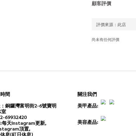
顧客評價
尚未有任何評價
業時間
關注我們
：銅鑼灣富明街2-6號寶明
美甲產品:
K室
2-69932420
美容產品:
:每天
Instagram
更新,
stagram頂置,
休息(紅日休息)