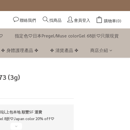
聯絡我們
會員登入
找商品
購物車(0)
f♡
指定色♡日本Pregel/Muse colorGel 68折♡只限現貨
✤ 身體護理產品 ✤
✤ 清貨產品 ✤
商店介紹
立即購買
73 (3g)
0以上包本地 順豐SF 運費
折♡Japan color 20% off♡