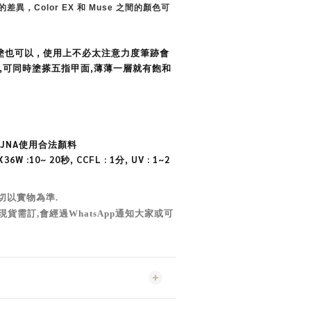
異，Color EX 和 Muse 之間的顏色可
塗也可以 , 使用上不必太注意力度筆跡會
,可同時塗搽五指甲面,薄薄一層就有飽和
JNA
使用合法顏料
6W :10~ 20秒, CCFL : 1分, UV : 1~2
切以實物為準
.
現貨需訂,會經過WhatsApp通知大家或可