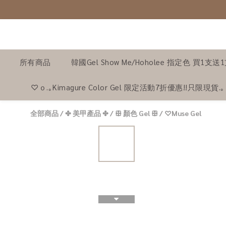
所有商品
韓國Gel Show Me/Hoholee 指定色 買1支送
♡ｏ.｡Kimagure Color Gel 限定活動7折優惠!!只限現貨.
全部商品
/
✤ 美甲產品 ✤
/
ꕥ 顏色 Gel ꕥ
/
♡Muse Gel