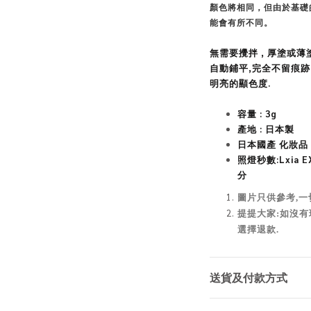
顏色將相同，但由於基礎的差
能會有所不同。
無需要攪拌 , 厚塗或薄
自動鋪平,完全不留痕跡
明亮的顯色度.
容量 : 3g
產地 : 日本製
日
本國產 化妝品 
照燈秒數:Lxia EX3
分
圖片只供參考,一
提提大家:如沒有
選擇退款.
送貨及付款方式