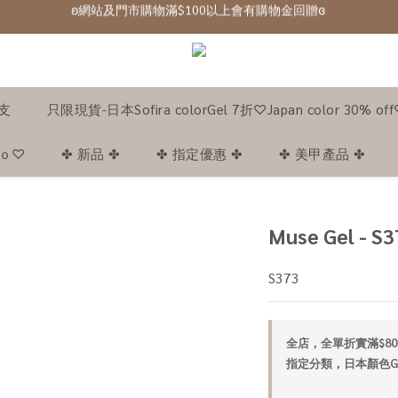
ʚ 網站免費登記會員,登入後可下單ɞ Click Here
ʚ 網站免費登記會員,登入後可下單ɞ Click Here
1支
只限現貨-日本Sofira colorGel 7折♡Japan color 30% of
｡ｏ♡
✤ 新品 ✤
✤ 指定優惠 ✤
✤ 美甲產品 ✤
Muse Gel - S3
S373
全店，全單折實滿$80
指定分類，日本顏色Gel 8