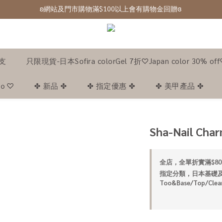
ʚ網站及門市購物滿$100以上會有購物金回贈ɞ 
ʚ 網站免費登記會員,登入後可下單ɞ Click Here
ʚ 網站免費登記會員,登入後可下單ɞ Click Here
1支
只限現貨-日本Sofira colorGel 7折♡Japan color 30% of
｡ｏ♡
✤ 新品 ✤
✤ 指定優惠 ✤
✤ 美甲產品 ✤
Sha-Nail Cha
全店，全單折實滿$80
指定分類，日本基礎及工
Too&Base/Top/Cle