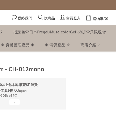
聯絡我們
會員登入
找商品
購物車(0)
f♡
指定色♡日本Pregel/Muse colorGel 68折♡只限現貨
✤ 身體護理產品 ✤
✤ 清貨產品 ✤
商店介紹
立即購買
rm - CH-012mono
0以上包本地 順豐SF 運費
具9折 ♡Japan
ar10% off♡