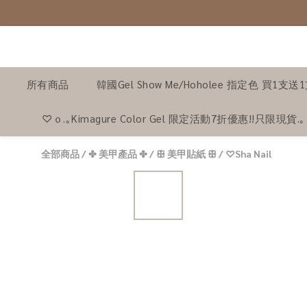
所有商品
韓國Gel Show Me/Hoholee 指定色 買1支送
♡ｏ.｡Kimagure Color Gel 限定活動7折優惠!!只限現貨.
全部商品
/
✤ 美甲產品 ✤
/
ꕥ 美甲貼紙 ꕥ
/
♡Sha Nail