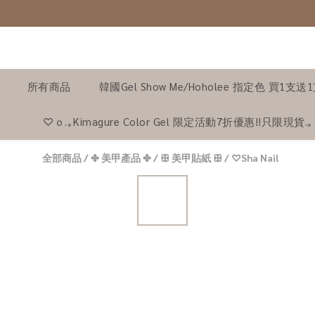
所有商品
韓國Gel Show Me/Hoholee 指定色 買1支送
♡ｏ.｡Kimagure Color Gel 限定活動7折優惠!!只限現貨.
全部商品
/
✤ 美甲產品 ✤
/
ꕥ 美甲貼紙 ꕥ
/
♡Sha Nail