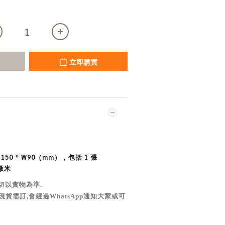
立即購買
50 * W90（mm），包括 1 張
微米
切以實物為準
.
現貨需訂,會經過WhatsApp通知大家或可