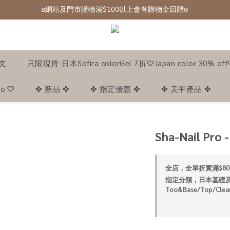
ʚ網站及門市購物滿$100以上會有購物金回贈ɞ 
ʚ 網站免費登記會員,登入後可下單ɞ Click Here
ʚ 網站免費登記會員,登入後可下單ɞ Click Here
1支
只限現貨-日本Sofira colorGel 7折♡Japan color 30% of
｡ｏ♡
✤ 新品 ✤
✤ 指定優惠 ✤
✤ 美甲產品 ✤
Sha-Nail Pro 
全店，全單折實滿$80
指定分類，日本基礎及工
Too&Base/Top/Cle