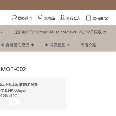
聯絡我們
會員登入
找商品
購物車(0)
f♡
指定色♡日本Pregel/Muse colorGel 68折♡只限現貨
✤ 身體護理產品 ✤
✤ 清貨產品 ✤
商店介紹
立即購買
- MOF-002
0以上包本地 順豐SF 運費
具9折 ♡Japan
ar10% off♡