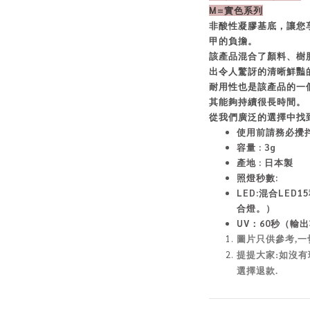
M=實色系列
非酸性凝膠基底，讓您
甲的負擔。
該產品混合了顏料、樹
出令人驚訝的清晰鮮豔
耐用性也是該產品的一
其能夠持續很長時間。
從我們廣泛的選擇中找
使用前請務必攪
容量 : 3g
產地 : 日本製
照燈秒數:
LED:混合LED1
合燈。）
UV：60秒（輸
圖片只供參考,一
提提大家:如沒有
選擇退款.