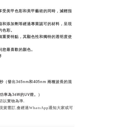
享受美甲色彩和美甲藝術的同時，減輕指
脂和添加劑等經過專業認可的材料，呈現
的色彩。
個重要特點，其顯色性和獨特的透明度使
到您最喜歡的顏色。
拌
5秒
（發出365nm和405nm 兩種波長的混
出功率為36W的UV燈。）
切以實物為準
.
現貨需訂,會經過WhatsApp通知大家或可