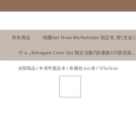
所有商品
韓國Gel Show Me/Hoholee 指定色 買1支送
♡ｏ.｡Kimagure Color Gel 限定活動7折優惠!!只限現貨.
全部商品
/
✤ 美甲產品 ✤
/
ꕥ 顏色 Gel ꕥ
/
♡Sofirah