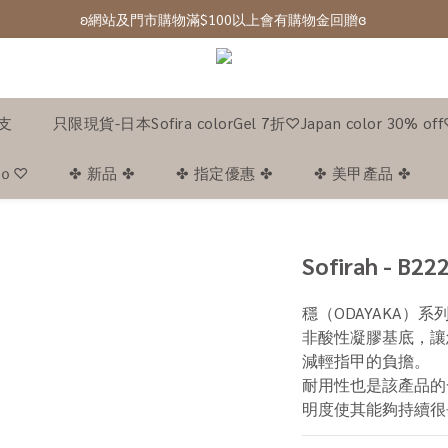
ʚ 網站免費登記會員,登入後可下單ɞ Click Here
ʚ網站及門市購物滿$100以上會有購物金回贈ɞ 
ʚ 網站免費登記會員,登入後可下單ɞ Click Here
1支
只限現貨-日本Sofira colorGel 7折♡Japan color 30% of
｡ｏ♡
✤ 新品 ✤
✤ 指定優惠 ✤
✤ 美甲產品 ✤
Sofirah - B22
穩（ODAYAKA）系列 Br
非酸性凝膠基底，讓
減輕指甲的負擔。
耐用性也是該產品的
明度使其能夠持續很