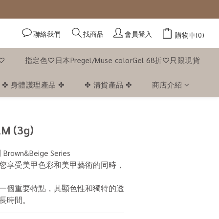
聯絡我們
會員登入
找商品
購物車(0)
f♡
指定色♡日本Pregel/Muse colorGel 68折♡只限現貨
✤ 身體護理產品 ✤
✤ 清貨產品 ✤
商店介紹
立即購買
2M (3g)
own&Beige Series
您享受美甲色彩和美甲藝術的同時，
一個重要特點，其顯色性和獨特的透
長時間。